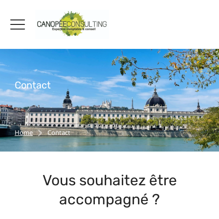
Contact
Home
Contact
You are here:
Vous souhaitez être
accompagné ?